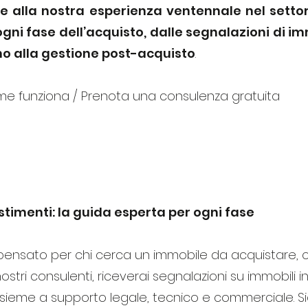
ie alla nostra esperienza ventennale nel settor
ogni fase dell’acquisto, dalle segnalazioni di im
ino alla gestione post-acquisto
.
ome funziona / Prenota una consulenza gratuita
L SERVIZIO: PRONTO ACQUIREN
timenti: la guida esperta per ogni fase
o pensato per chi cerca un immobile da acquistare, 
stri consulenti, riceverai segnalazioni su immobili i
, insieme a supporto legale, tecnico e commerciale. 