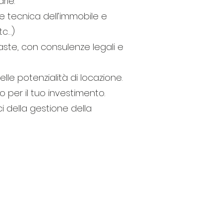
rie.
e tecnica dell’immobile e
tc…)
 aste, con consulenze legali e
lle potenzialità di locazione.
o per il tuo investimento.
 della gestione della
ER INVESTITORI