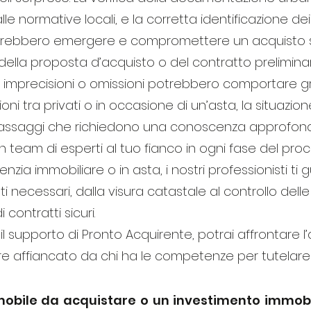
lle normative locali, e la corretta identificazione dei
otrebbero emergere e compromettere un acquisto s
e della proposta d’acquisto o del contratto prelimi
e imprecisioni o omissioni potrebbero comportare g
sazioni tra privati o in occasione di un’asta, la situa
assaggi che richiedono una conoscenza approfondita
team di esperti al tuo fianco in ogni fase del proces
enzia immobiliare o in asta, i nostri professionisti ti
nti necessari, dalla visura catastale al controllo de
 contratti sicuri.
 il supporto di Pronto Acquirente, potrai affrontare 
e affiancato da chi ha le competenze per tutelare i 
mmobile da acquistare o un investimento immobil