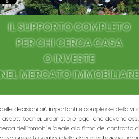
IL SUPPORTO COMPLETO
PER CHI CERCA CASA
O INVESTE
NEL MERCATO IMMOBILIARE
elle decisioni più importanti e complesse della vit
 aspetti tecnici, urbanistici e legali che devono es
ricerca dell'immobile ideale alla firma del contratto
li sorprese. La verifica della documentazione urbanis