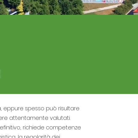
a, eppure spesso può risultare
sere attentamente valutati.
 definitivo, richiede competenze
tica, la regolarità dei