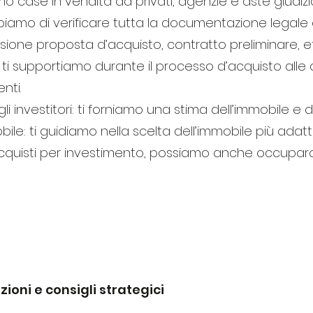
mo case in vendita da privati, agenzie e aste giudizia
iamo di verificare tutta la documentazione legale 
isione proposta d’acquisto, contratto preliminare, e
: ti supportiamo durante il processo d’acquisto alle
nti.
 investitori: ti forniamo una stima dell’immobile e de
bile: ti guidiamo nella scelta dell’immobile più adatt
acquisti per investimento, possiamo anche occuparci
OMMERCIALE E CONSULENZA P
zioni e consigli strategici