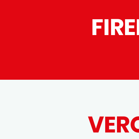
FIR
VER