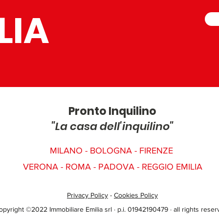
LIA
Pronto Inquilino
"La casa dell'inquilino"
MILANO - BOLOGNA - FIRENZE
VERONA - ROMA - PADOVA - REGGIO EMILIA
Privacy Policy
-
Cookies Policy
opyright ©2022 Immobiliare Emilia srl · p.i. 01942190479 · all rights reser