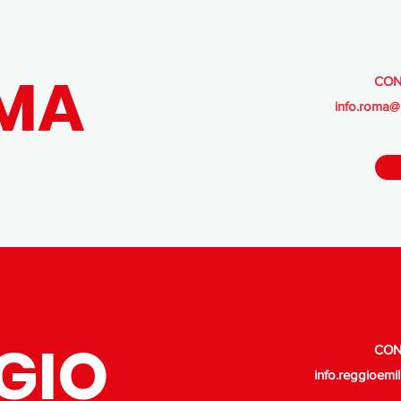
MA
CON
info.roma@p
GIO
CON
info.reggioemil