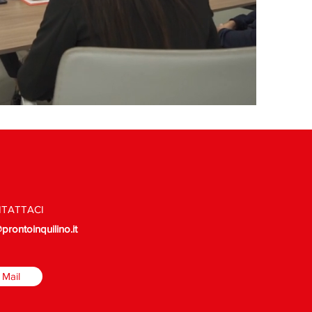
TATTACI
prontoinquilino.it
Mail