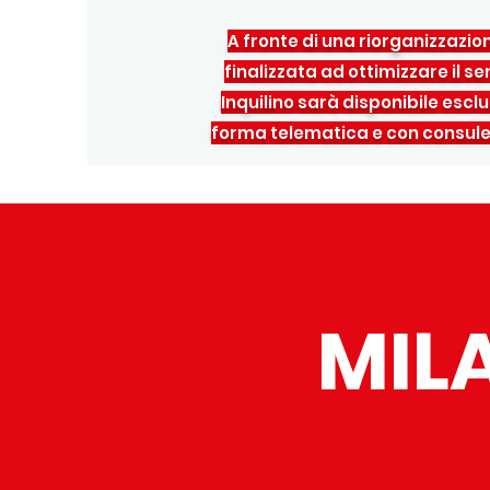
A fronte di una riorganizzazio
finalizzata ad ottimizzare il se
Inquilino sarà disponibile escl
forma telematica e con consule
MIL