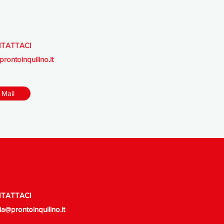
TATTACI
rontoinquilino.it
Mail
TATTACI
ia@prontoinquilino.it