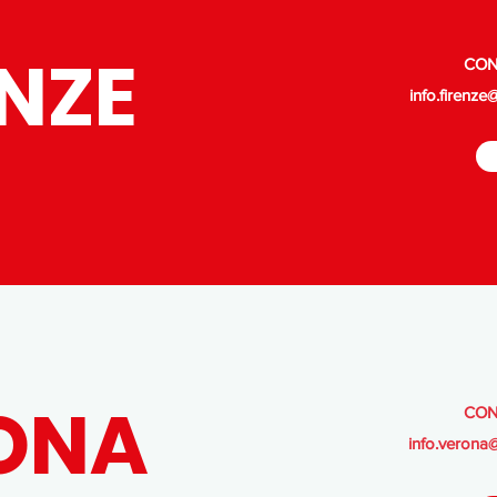
ENZE
CON
info.firenze
ONA
CON
info.verona@