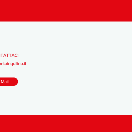
TATTACI
ntoinquilino.it
Mail