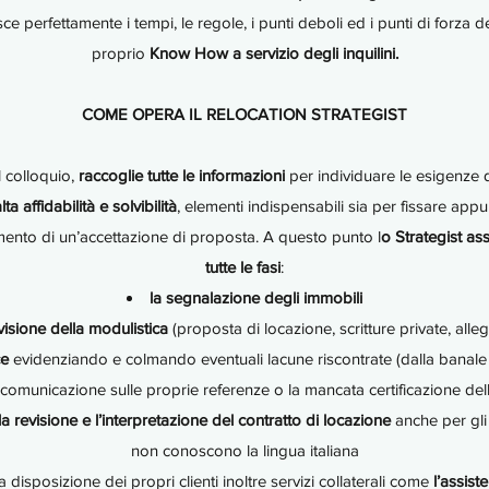
e perfettamente i tempi, le regole, i punti deboli ed i punti di forza de
proprio
Know How a servizio degli inquilini.
COME OPERA IL RELOCATION STRATEGIST
l colloquio,
raccoglie tutte le informazioni
per individuare le esigenze 
ta affidabilità e solvibilità
, elementi indispensabili sia per fissare appu
imento di un’accettazione di proposta. A questo punto l
o Strategist assi
tutte le fasi
:
la segnalazione degli immobili
visione della modulistica
(proposta di locazione, scritture private, alleg
ce
evidenziando e colmando eventuali lacune riscontrate (dalla banale
 comunicazione sulle proprie referenze o la mancata certificazione dell
la revisione e l’interpretazione del contratto di locazione
anche per gli 
non conoscono la lingua italiana
 disposizione dei propri clienti inoltre servizi collaterali come
l’assist