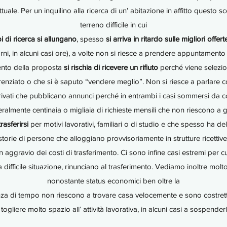
tuale. Per un inquilino alla ricerca di un’ abitazione in affitto questo 
terreno difficile in cui
i di ricerca si allungano
, spesso
si arriva in ritardo sulle migliori offer
ni, in alcuni casi ore), a volte non si riesce a prendere appuntamento 
nto della proposta
si rischia di ricevere un rifiuto
perché viene selezio
renziato o che si è saputo “vendere meglio”. Non si riesce a parlare c
rivati che pubblicano annunci perché in entrambi i casi sommersi da co
eralmente centinaia o migliaia di richieste mensili che non riescono a 
rasferirsi
per motivi lavorativi, familiari o di studio e che spesso ha de
 storie di persone che alloggiano provvisoriamente in strutture ricettive
n aggravio dei costi di trasferimento. Ci sono infine casi estremi per 
a difficile situazione, rinunciano al trasferimento. Vediamo inoltre molto
nonostante status economici ben oltre la
a di tempo non riescono a trovare casa velocemente e sono costrett
 togliere molto spazio all’ attività lavorativa, in alcuni casi a sospenderl