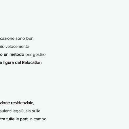
 locazione sono ben
l più velocemente
ato un metodo
per gestire
la figura del Relocation
zione residenziale
,
enti legali), sia sulle
ra tutte le parti
in campo